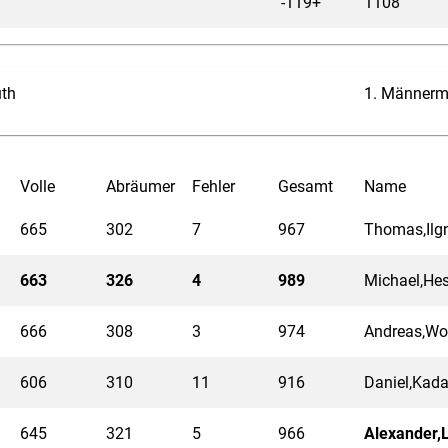
-119+
1108
uth
1. Männerm
Volle
Abräumer
Fehler
Gesamt
Name
665
302
7
967
Thomas,Ilg
663
326
4
989
Michael,He
666
308
3
974
Andreas,Wo
606
310
11
916
Daniel,Kada
645
321
5
966
Alexander,L