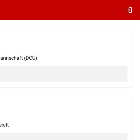
login
annschaft (DCU)
iott