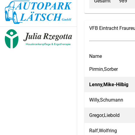
Gesamt
989
VFB Eintracht Fraure
Name
Pirmin,Sorber
Lenny,Mike-Hilbig
Willy,Schumann
Gregor,Liebold
Ralf,Wolfring