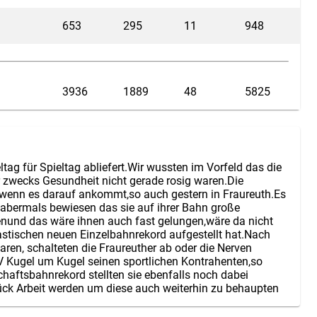
653
295
11
948
3936
1889
48
5825
tag für Spieltag abliefert.Wir wussten im Vorfeld das die
r zwecks Gesundheit nicht gerade rosig waren.Die
wenn es darauf ankommt,so auch gestern in Fraureuth.Es
abermals bewiesen das sie auf ihrer Bahn große
enund das wäre ihnen auch fast gelungen,wäre da nicht
stischen neuen Einzelbahnrekord aufgestellt hat.Nach
waren, schalteten die Fraureuther ab oder die Nerven
SV Kugel um Kugel seinen sportlichen Kontrahenten,so
haftsbahnrekord stellten sie ebenfalls noch dabei
tück Arbeit werden um diese auch weiterhin zu behaupten