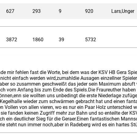
627
293
9
920
Lars,Unger
3872
1860
39
5732
de mir fehlen fast die Worte, bei dem was der KSV HB Gera Spiel
 nicht einfach werden wird,zumahldie Ausagen einzellner Spiele
 aber so zusammen geschweißt das jeder sein Maximum abruft 
ch vom Anfang bis zum Ende des Spiels.Die Fraureuther haben 
önnen,enn sie wollten uns unbedingt die erste Niederlage zufüg
 Kegelhalle wieder zum schwärmen gebracht hat und einen fanta
en Vollen von allen vieren, wo es nur ein Paar Holz unterschied 
 sie fanden keinen Zugriff mehr zur Bahn und so enteilte der K
 ein deutlicher Sieg für die Geraer.Einen fantastischen Mannsc
rie steht nun immer noch,aber in Radeberg wird es ein hartes S