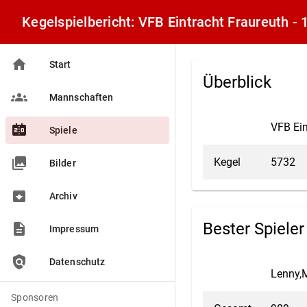
Kegelspielbericht: VFB Eintracht Fraureuth 
home
Start
Überblick
groups
Mannschaften
VFB Ein
scoreboard
Spiele
collections
Kegel
5732
Bilder
archive
Archiv
Bester Spieler
description
Impressum
policy
Datenschutz
Lenny,M
Sponsoren