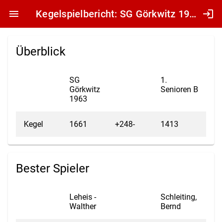
menu
Kegelspielbericht: SG Görkwitz 1963 - 1. Senioren B
login
Überblick
SG
1.
Görkwitz
Senioren B
1963
Kegel
1661
+248-
1413
Bester Spieler
Leheis -
Schleiting,
Walther
Bernd