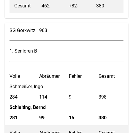
Gesamt
462
+82-
380
SG Görkwitz 1963
1. Senioren B
Volle
Abräumer
Fehler
Gesamt
Schmeißer, Ingo
284
114
9
398
Schleiting, Bernd
281
99
15
380
Volle
Abräumer
Fehler
Gesamt